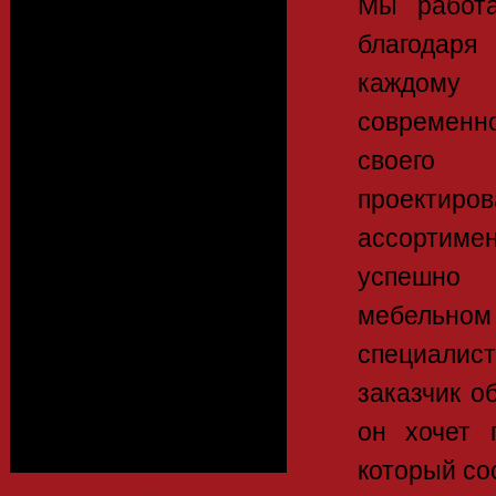
Мы работ
благодар
Алюминиевый
каждому
профиль
современн
своего 
Каталоги
проектир
ассортиме
успешно
Фасады
мебельном
специалист
заказчик о
Столешницы
он хочет 
который со