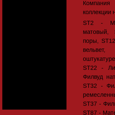
Компания
коллекции 
Алюминиевый
ST2 - Мя
профиль
матовый, 
поры, ST12
Каталоги
вельв
оштукатуре
Фасады
ST22 - Ли
Филвуд нат
ST32 - Фи
Столешницы
ремесленн
ST37 - Филв
ST87 - Мат